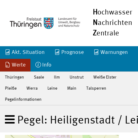
H
ochwasser
N
achrichten
Z
entrale
Akt. Situation
Prognose
Warnungen
Werte
Info
Thüringen
Saale
Ilm
Unstrut
Weiße Elster
Pleiße
Werra
Leine
Main
Talsperren
Pegelinformationen
Pegel: Heiligenstadt / Le