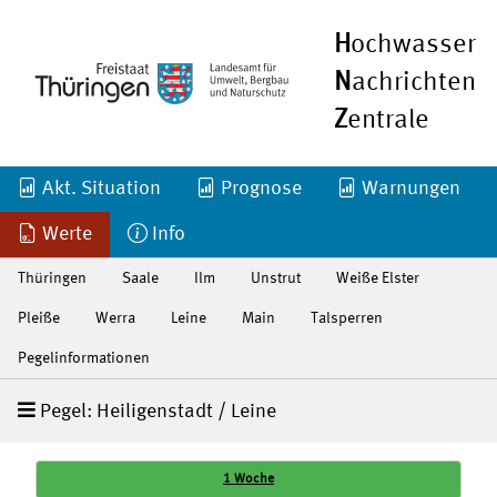
H
ochwasser
N
achrichten
Z
entrale
Akt. Situation
Prognose
Warnungen
Werte
Info
Thüringen
Saale
Ilm
Unstrut
Weiße Elster
Pleiße
Werra
Leine
Main
Talsperren
Pegelinformationen
Pegel: Heiligenstadt / Leine
1 Woche