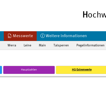
H
ochw
Messwerte
Weitere Informationen
Werra
Leine
Main
Talsperren
Pegelinformationen
Hauptzahlen
HQ Extremwerte