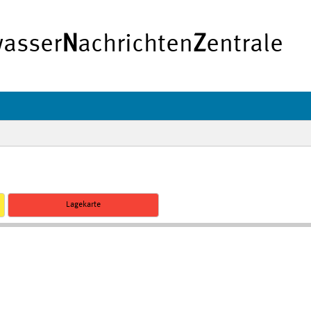
asser
N
achrichten
Z
entrale
Lagekarte