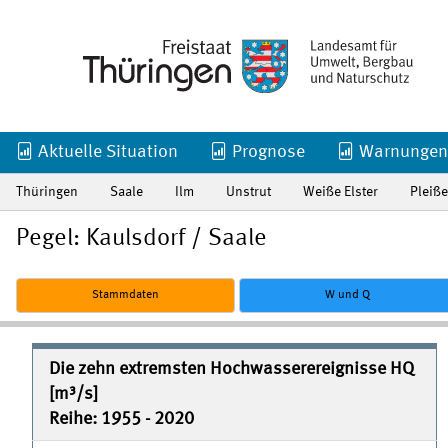
Aktuelle Situation
Prognose
Warnungen
Thüringen
Saale
Ilm
Unstrut
Weiße Elster
Pleiße
Pegel: Kaulsdorf / Saale
Stammdaten
W und Q
Die zehn extremsten Hochwasserereignisse HQ
[m³/s]
Reihe: 1955 - 2020