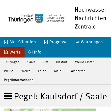
H
ochwasser
N
achrichten
Z
entrale
Akt. Situation
Prognose
Warnungen
Werte
Info
Thüringen
Saale
Ilm
Unstrut
Weiße Elster
Pleiße
Werra
Leine
Main
Talsperren
Pegelinformationen
Pegel: Kaulsdorf / Saale