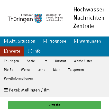
H
ochwasser
N
achrichten
Z
entrale
Akt. Situation
Prognose
Warnungen
Werte
Info
Thüringen
Saale
Ilm
Unstrut
Weiße Elster
Pleiße
Werra
Leine
Main
Talsperren
Pegelinformationen
Pegel: Mellingen / Ilm
1 Woche