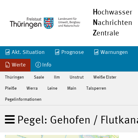
H
ochwasser
N
achrichten
Z
entrale
Akt. Situation
Prognose
Warnungen
Werte
Info
Thüringen
Saale
Ilm
Unstrut
Weiße Elster
Pleiße
Werra
Leine
Main
Talsperren
Pegelinformationen
Pegel: Gehofen / Flutkan