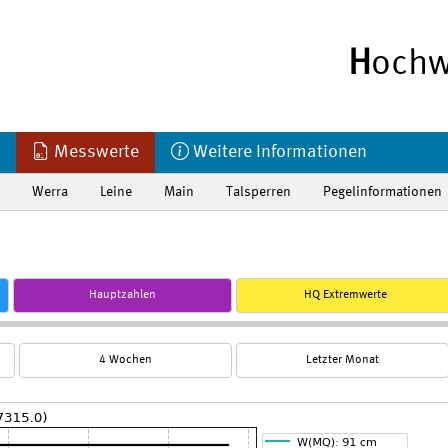
H
ochw
Messwerte
Weitere Informationen
Werra
Leine
Main
Talsperren
Pegelinformationen
Hauptzahlen
HQ Extremwerte
4 Wochen
Letzter Monat