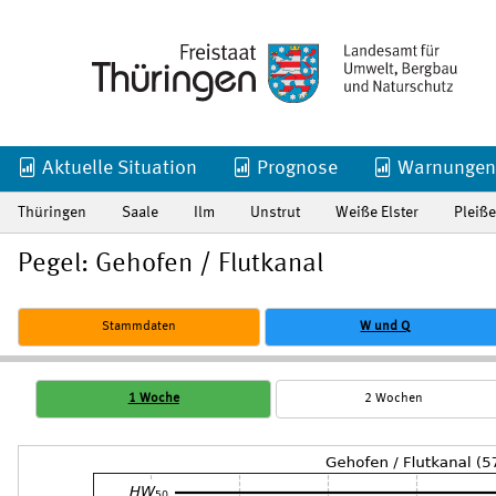
Aktuelle Situation
Prognose
Warnungen
Thüringen
Saale
Ilm
Unstrut
Weiße Elster
Pleiße
Pegel: Gehofen / Flutkanal
Stammdaten
W und Q
1 Woche
2 Wochen