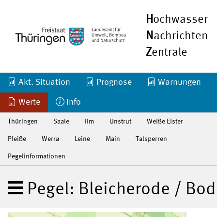
H
ochwasser
N
achrichten
Z
entrale
Akt. Situation
Prognose
Warnungen
Werte
Info
Thüringen
Saale
Ilm
Unstrut
Weiße Elster
Pleiße
Werra
Leine
Main
Talsperren
Pegelinformationen
Pegel: Bleicherode / Bo