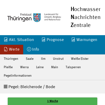
H
ochwasser
N
achrichten
Z
entrale
Akt. Situation
Prognose
Warnungen
Werte
Info
Thüringen
Saale
Ilm
Unstrut
Weiße Elster
Pleiße
Werra
Leine
Main
Talsperren
Pegelinformationen
Pegel: Bleicherode / Bode
1 Woche