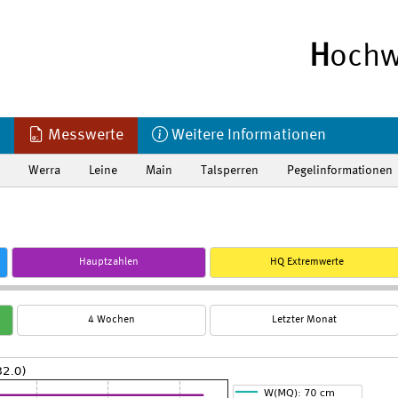
H
ochw
Messwerte
Weitere Informationen
Werra
Leine
Main
Talsperren
Pegelinformationen
Hauptzahlen
HQ Extremwerte
4 Wochen
Letzter Monat