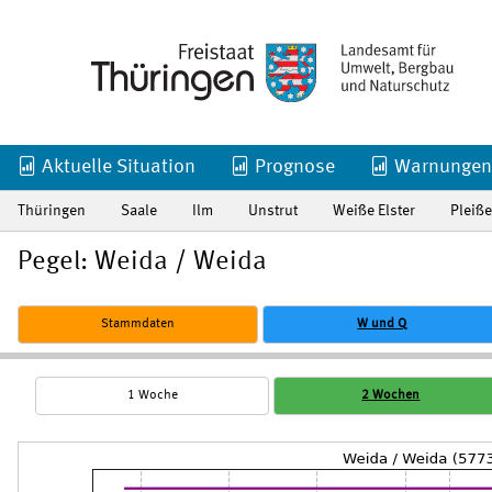
Aktuelle Situation
Prognose
Warnungen
Thüringen
Saale
Ilm
Unstrut
Weiße Elster
Pleiße
Pegel: Weida / Weida
Stammdaten
W und Q
1 Woche
2 Wochen