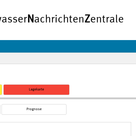
asser
N
achrichten
Z
entrale
Lagekarte
Prognose