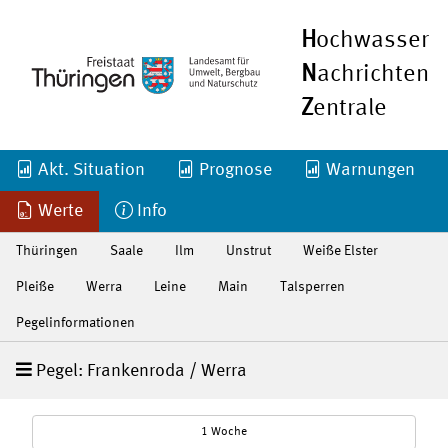
H
ochwasser
N
achrichten
Z
entrale
Akt. Situation
Prognose
Warnungen
Werte
Info
Thüringen
Saale
Ilm
Unstrut
Weiße Elster
Pleiße
Werra
Leine
Main
Talsperren
Pegelinformationen
Pegel: Frankenroda / Werra
1 Woche