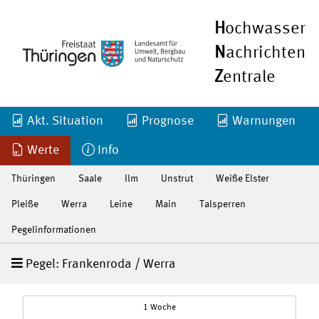
H
ochwasser
N
achrichten
Z
entrale
Akt. Situation
Prognose
Warnungen
Werte
Info
Thüringen
Saale
Ilm
Unstrut
Weiße Elster
Pleiße
Werra
Leine
Main
Talsperren
Pegelinformationen
Pegel: Frankenroda / Werra
1 Woche