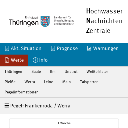
H
ochwasser
N
achrichten
Z
entrale
Akt. Situation
Prognose
Warnungen
Werte
Info
Thüringen
Saale
Ilm
Unstrut
Weiße Elster
Pleiße
Werra
Leine
Main
Talsperren
Pegelinformationen
Pegel: Frankenroda / Werra
1 Woche