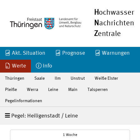
H
ochwasser
N
achrichten
Z
entrale
Akt. Situation
Prognose
Warnungen
Werte
Info
Thüringen
Saale
Ilm
Unstrut
Weiße Elster
Pleiße
Werra
Leine
Main
Talsperren
Pegelinformationen
Pegel: Heiligenstadt / Leine
1 Woche