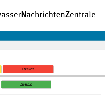
asser
N
achrichten
Z
entrale
Lagekarte
Prognose