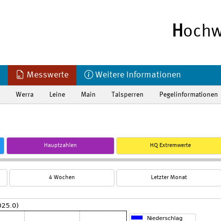
H
ochw
Messwerte
Weitere Informationen
Werra
Leine
Main
Talsperren
Pegelinformationen
Hauptzahlen
HQ Extremwerte
4 Wochen
Letzter Monat