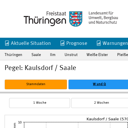
Aktuelle Situation
Prognose
Warnungen
Thüringen
Saale
Ilm
Unstrut
Weiße Elster
Pleiße
Pegel: Kaulsdorf / Saale
Stammdaten
W und Q
1 Woche
2 Wochen